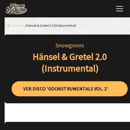
Inicio
/
Canciones
/
Hänsel & Gretel 2.0 (Instrumental)
Snowgoons
Hänsel & Gretel 2.0
(Instrumental)
VER DISCO 'GOONSTRUMENTALS VOL. 2'