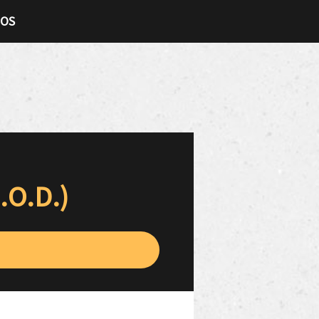
TOS
.O.D.)