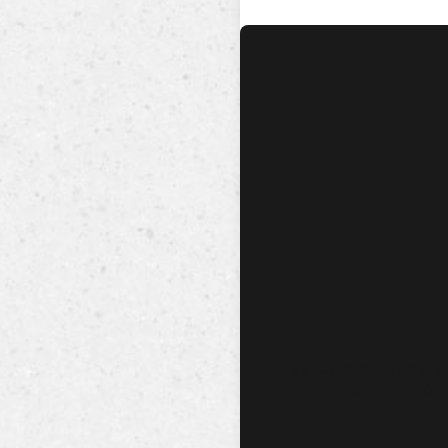
No hay audio ni video dis
esta canción