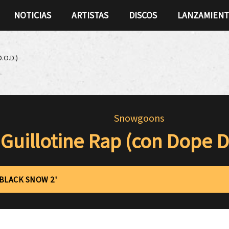
NOTICIAS
ARTISTAS
DISCOS
LANZAMIEN
.O.D.)
Snowgoons
Guillotine Rap (con Dope D
'BLACK SNOW 2'