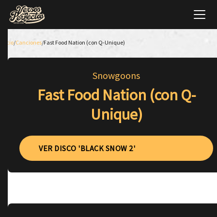
Inicio
/
Canciones
/
Fast Food Nation (con Q-Unique)
Snowgoons
Fast Food Nation (con Q-
Unique)
VER DISCO 'BLACK SNOW 2'