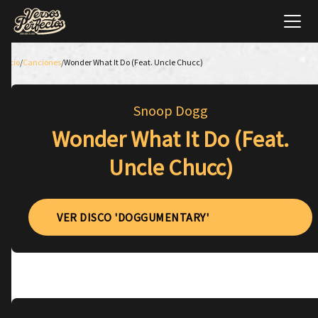
Inicio
/
Canciones
/
Wonder What It Do (Feat. Uncle Chucc)
Snoop Dogg
Wonder What It Do (Feat.
Uncle Chucc)
VER DISCO 'DOGGUMENTARY'