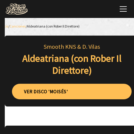
Inicio
/
Canciones
/
Aldeatriana (con Rober Il Direttore)
Smooth KNS & D. Vilas
Aldeatriana (con Rober Il
Direttore)
VER DISCO 'MOISÉS'