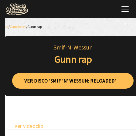
Inicio
/
Canciones
/
Gunn rap
Smif-N-Wessun
Gunn rap
VER DISCO 'SMIF 'N' WESSUN: RELOADED'
Ver videoclip