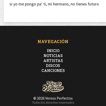
si yo me pongo pa' ti, mi hermano, no tienes futuro
Suerte que estoy en lo mío, suerte que estoy en lo
oscuro
soy como un kilo de la original; soy blanquito y puro
NAVEGACIÓN
INICIO
NOTICIAS
ARTISTAS
DISCOS
[Estribillo]
CANCIONES
Esto es uno, por dinero, dos, por dinero, tres, por
dinero
© 2026 Versos Perfectos
Todos los derechos reservados