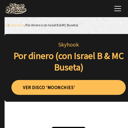
Inicio
/
Canciones
/
Por dinero (con Israel B & MC Buseta)
Skyhook
Por dinero (con Israel B & MC
Buseta)
VER DISCO 'MOONCHIES'