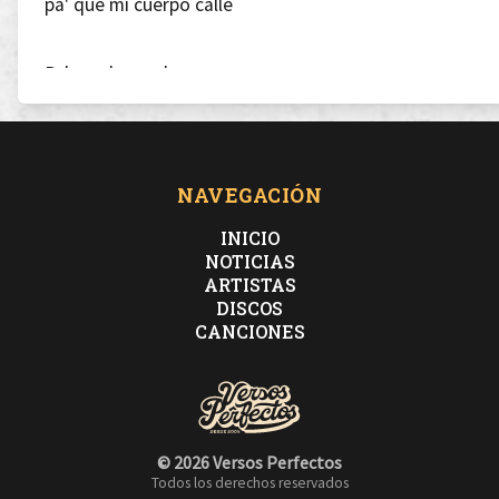
pa' que mi cuerpo calle
Pa' que la sombra pase
pa' que se quiebren los cristales
NAVEGACIÓN
INICIO
NOTICIAS
Se cierran las ventanas
ARTISTAS
DISCOS
CANCIONES
con el golpe de tu guapa piel
Se entornarán las puertas del cielo
© 2026 Versos Perfectos
Todos los derechos reservados