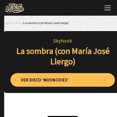
Inicio
/
Canciones
/
La sombra (con María José Llergo)
Skyhook
La sombra (con María José
Llergo)
VER DISCO 'MOONCHIES'