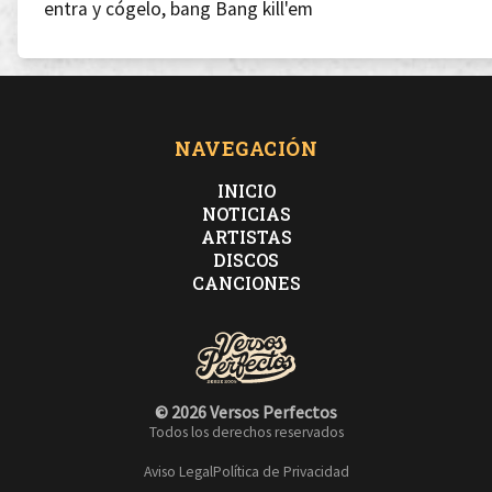
entra y cógelo, bang Bang kill'em
Get'em, opps no quieren
NAVEGACIÓN
INICIO
ups! saco dinamita y puentes ceden
NOTICIAS
ARTISTAS
DISCOS
Ven si te mueves bien, compra y vete
CANCIONES
Click Click tell'em, bang Bang kill'em
© 2026 Versos Perfectos
Todos los derechos reservados
Aviso Legal
Política de Privacidad
Entra y cógelo, bang Bang kill'em