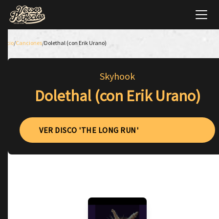
Inicio
/
Canciones
/
Dolethal (con Erik Urano)
Skyhook
Dolethal (con Erik Urano)
VER DISCO 'THE LONG RUN'