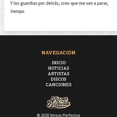
Y los guardias por detrás, creo que me van a parar,
tiempo
Aunque yo no sea na' y aunque tú te creas to',
tú y yo vamos a follar, cierto
NAVEGACIÓN
INICIO
NOTICIAS
ARTISTAS
En cuanto doblen la esquina y yo esquive esa ruina
DISCOS
CANCIONES
mami lo pongo en tus labios y te lo prendo
Lleva un gramo dentro del bolso Ferragamo
© 2026 Versos Perfectos