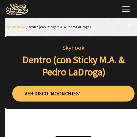
Inicio
/
Canciones
/
Dentro (con Sticky M.A. & Pedro LaDroga)
Skyhook
Dentro (con Sticky M.A. &
Pedro LaDroga)
VER DISCO 'MOONCHIES'