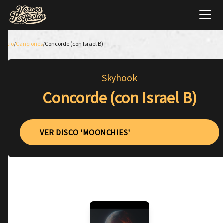
Inicio
/
Canciones
/
Concorde (con Israel B)
Skyhook
Concorde (con Israel B)
VER DISCO 'MOONCHIES'