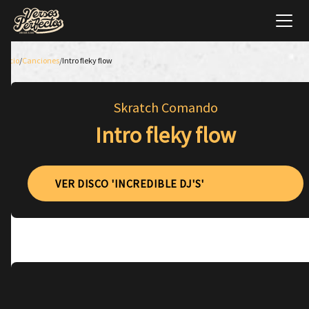
Inicio
/
Canciones
/
Intro fleky flow
Skratch Comando
Intro fleky flow
VER DISCO 'INCREDIBLE DJ'S'