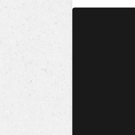
No hay audio ni video dis
esta canción