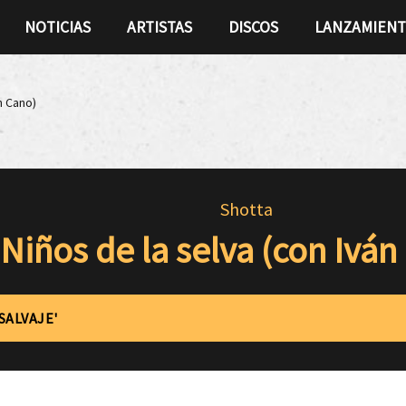
NOTICIAS
ARTISTAS
DISCOS
LANZAMIEN
n Cano)
Shotta
Niños de la selva (con Iván
SALVAJE'