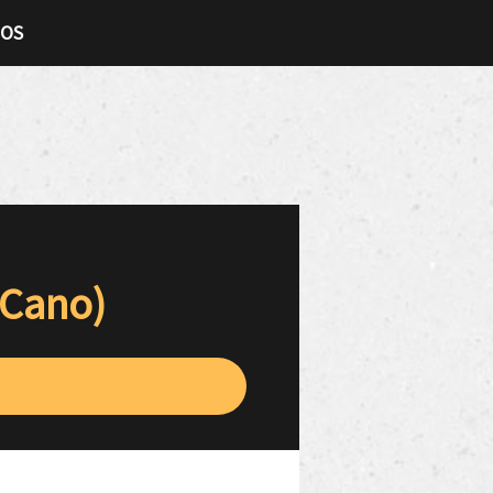
TOS
 Cano)