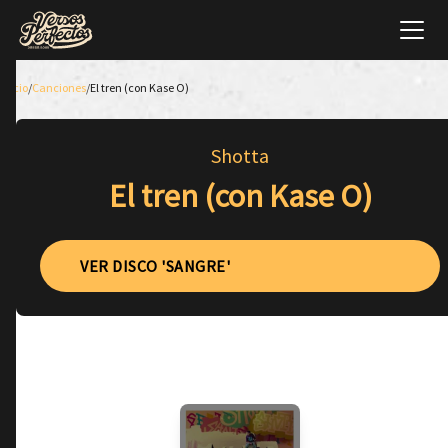
Inicio
/
Canciones
/
El tren (con Kase O)
Shotta
El tren (con Kase O)
VER DISCO 'SANGRE'