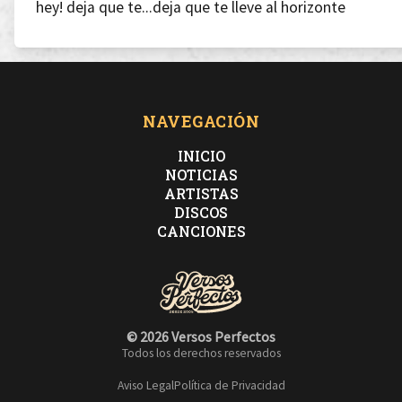
hey! deja que te...deja que te lleve al horizonte
donde el infinito pierde el nombre
Este par tiene rap ejemplar
NAVEGACIÓN
INICIO
a veces me apetece deletrear
NOTICIAS
ARTISTAS
DISCOS
Z-A-R-A-G-O-Z-A hasta S-E-V-I-L-L-A
CANCIONES
© 2026 Versos Perfectos
Todos los derechos reservados
Aviso Legal
Política de Privacidad
[Shotta]