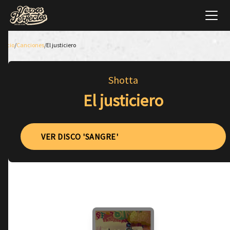
Inicio
/
Canciones
/
El justiciero
Shotta
El justiciero
VER DISCO 'SANGRE'