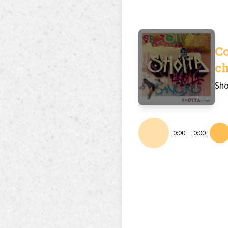
C
c
Sho
0:00
0:00