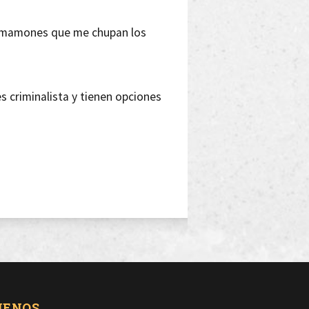
e mamones que me chupan los
 criminalista y tienen opciones
lar tiembla
UENOS