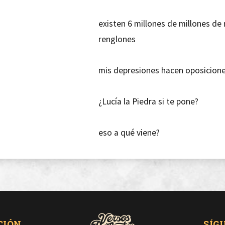
existen 6 millones de millones d
renglones
mis depresiones hacen oposiciones
¿Lucía la Piedra si te pone?
eso a qué viene?
me preguntas? vaya mierda...
si sueno el tercero del sistema so
CIÓN
SÍG