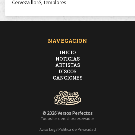
Cerveza lloré, temblores
Generación de alcohólicos sin compasiones
Tienes hambre pero el plato se hace grande
NAVEGACIÓN
INICIO
El primer bocao es como destapar mi glande
NOTICIAS
ARTISTAS
DISCOS
Fiesta de ibuprofeno en el jacuzzi pa ti
CANCIONES
A ti no te gusta mancharte guapito
© 2026 Versos Perfectos
Zumba de aquí
Todos los derechos reservados
Aviso Legal
Política de Privacidad
Mi flow sucio es un mastín ciego de anís