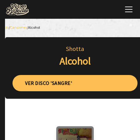
Inicio
/
Canciones
/
Alcohol
Shotta
Alcohol
VER DISCO 'SANGRE'