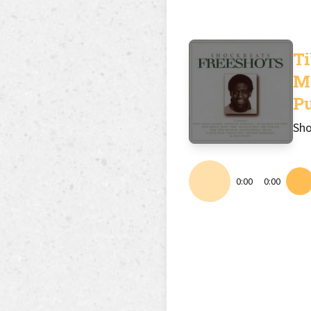
T
Mo
Pu
Sho
0:00
0:00