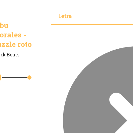
Letra
ibu
rales -
zzle roto
ck Beats