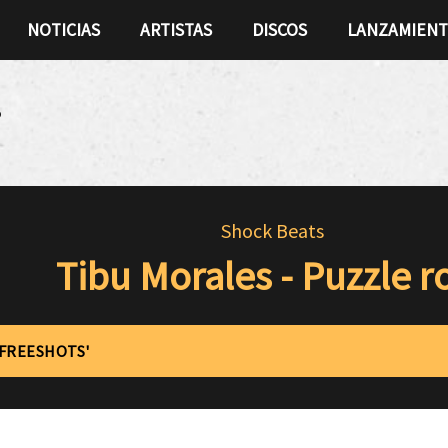
NOTICIAS
ARTISTAS
DISCOS
LANZAMIEN
o
Shock Beats
Tibu Morales - Puzzle r
'FREESHOTS'