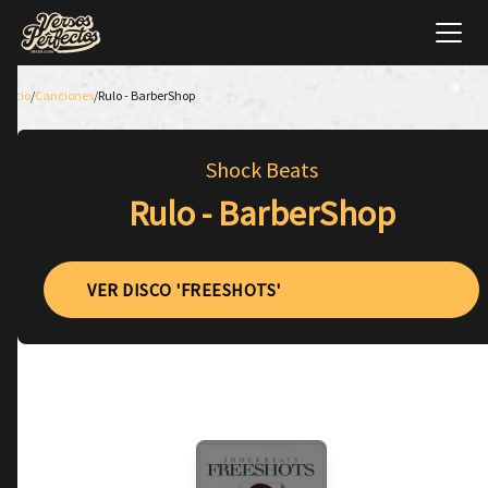
Inicio
/
Canciones
/
Rulo - BarberShop
Shock Beats
Rulo - BarberShop
VER DISCO 'FREESHOTS'