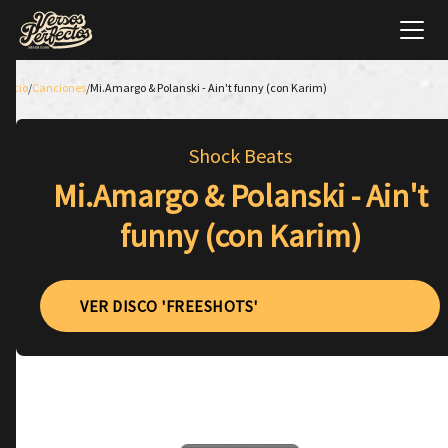
Inicio
/
Canciones
/
Mi.Amargo & Polanski - Ain't funny (con Karim)
Shock Beats
Mi.Amargo & Polanski - Ain't
funny (con Karim)
VER DISCO 'FREESHOTS'