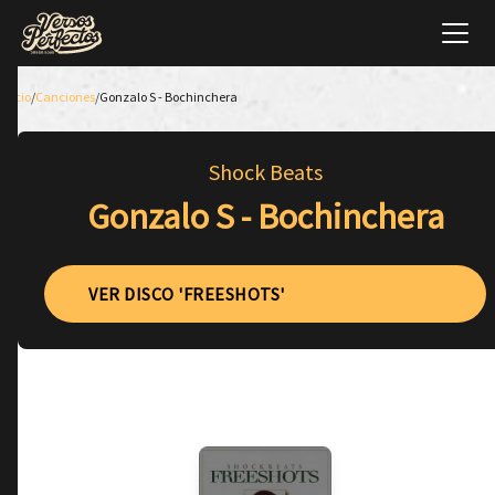
Inicio
/
Canciones
/
Gonzalo S - Bochinchera
Shock Beats
Gonzalo S - Bochinchera
VER DISCO 'FREESHOTS'