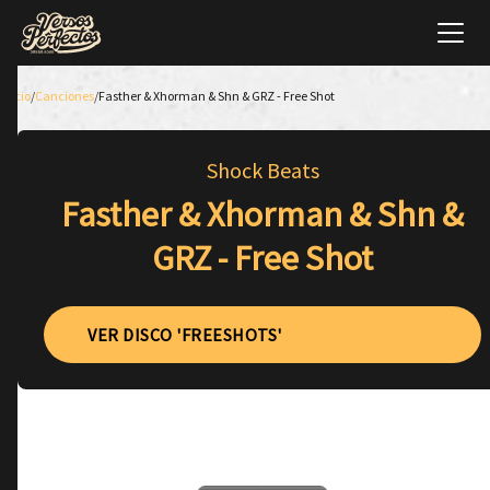
Inicio
/
Canciones
/
Fasther & Xhorman & Shn & GRZ - Free Shot
Shock Beats
Fasther & Xhorman & Shn &
GRZ - Free Shot
VER DISCO 'FREESHOTS'