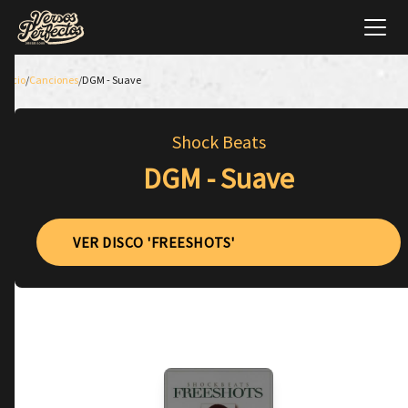
Inicio
/
Canciones
/
DGM - Suave
Shock Beats
DGM - Suave
VER DISCO 'FREESHOTS'