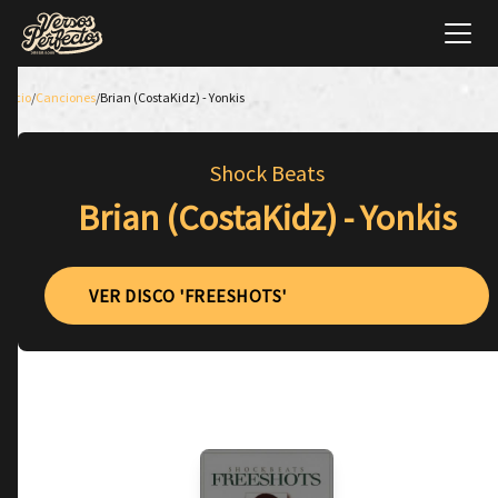
Inicio
/
Canciones
/
Brian (CostaKidz) - Yonkis
Shock Beats
Brian (CostaKidz) - Yonkis
VER DISCO 'FREESHOTS'