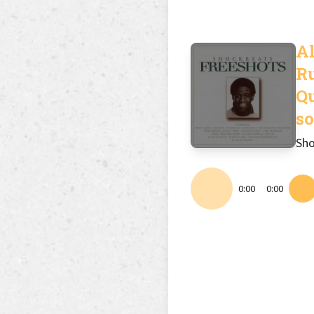
Al
Ru
Q
s
Sho
0:00
0:00