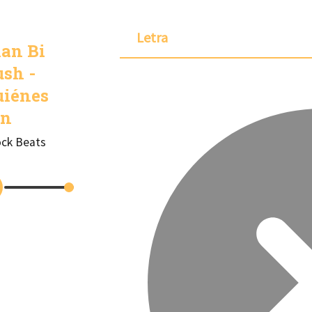
Letra
an Bi
sh -
uiénes
on
ck Beats