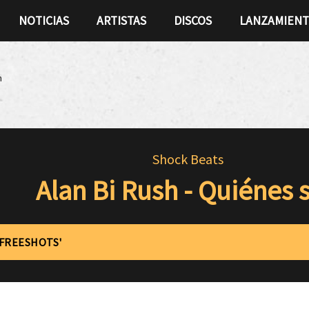
NOTICIAS
ARTISTAS
DISCOS
LANZAMIEN
n
Shock Beats
Alan Bi Rush - Quiénes 
'FREESHOTS'