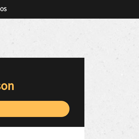
TOS
son