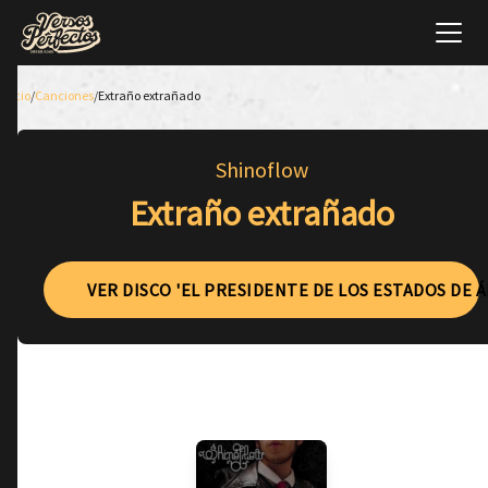
Inicio
/
Canciones
/
Extraño extrañado
Shinoflow
Extraño extrañado
VER DISCO 'EL PRESIDENTE DE LOS ESTADOS DE 