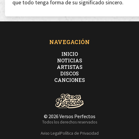
que todo tenga forma de su significado sincero.
Quiero soñar y contigo despertarme
Tu sabiduría es el reclamo de un amor inigualable
NAVEGACIÓN
INICIO
porque amo la belleza de las mentes lucidas que hay
NOTICIAS
ARTISTAS
detrás de una mirada impenetrable
DISCOS
CANCIONES
Yo soy un extraño extrañado y también me mienten.
Aquí no hay excepciones, yo también me he
© 2026 Versos Perfectos
engañado!
Todos los derechos reservados
Aviso Legal
Política de Privacidad
A veces he buscado más allá de lo aparente