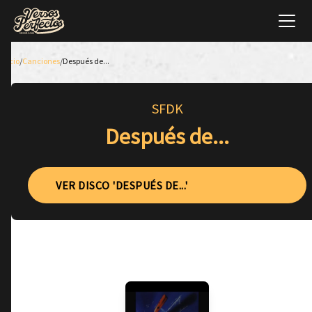
Inicio
/
Canciones
/
Después de...
SFDK
Después de...
VER DISCO 'DESPUÉS DE...'