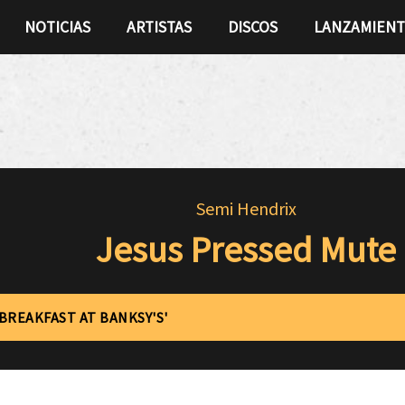
NOTICIAS
ARTISTAS
DISCOS
LANZAMIEN
Semi Hendrix
Jesus Pressed Mute
'BREAKFAST AT BANKSY'S'