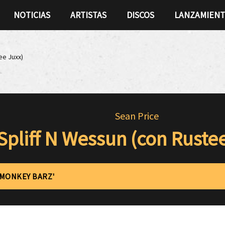
NOTICIAS
ARTISTAS
DISCOS
LANZAMIEN
ee Juxx)
Sean Price
Spliff N Wessun (con Ruste
'MONKEY BARZ'