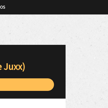
TOS
e Juxx)