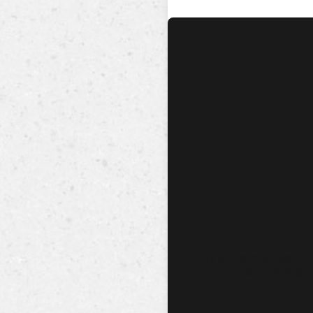
No hay audio ni video dis
esta canción