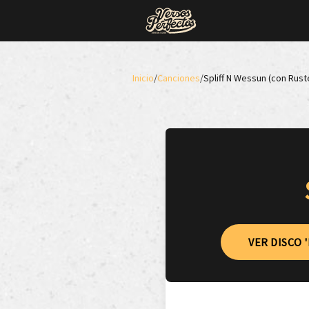
Inicio
/
Canciones
/
Spliff N Wessun (con Rust
VER DISCO 