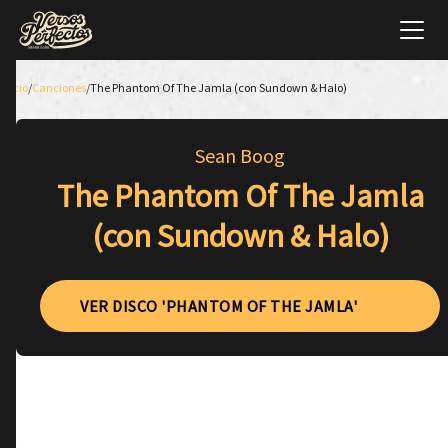
Inicio
/
Canciones
/
The Phantom Of The Jamla (con Sundown & Halo)
Sean Boog
The Phantom Of The Jamla
(con Sundown & Halo)
VER DISCO 'PHANTOM OF THE JAMLA'