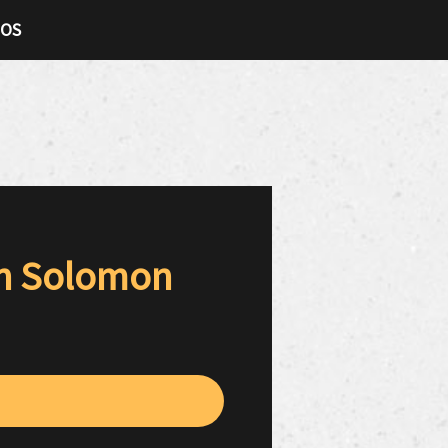
TOS
on Solomon