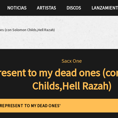
NOTICIAS
ARTISTAS
DISCOS
LANZAMIEN
 (con Solomon Childs​,​Hell Razah)
Sacx One
esent to my dead ones (c
Childs​,​Hell Razah)
'REPRESENT TO MY DEAD ONES'