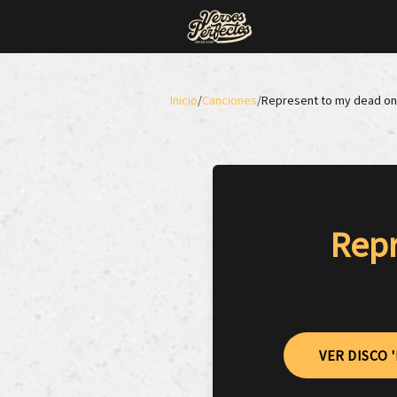
Inicio
/
Canciones
/
Represent to my dead ones
Repr
VER DISCO 