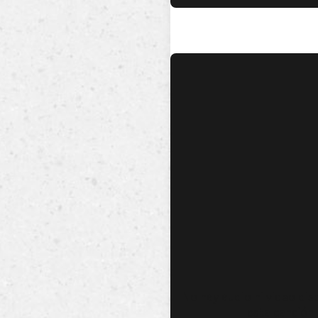
No hay audio ni video dis
esta canción