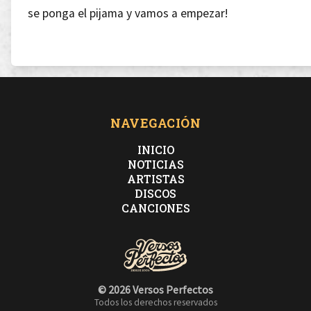
se ponga el pijama y vamos a empezar!
[Estribillo]
Wayo! Wayo! Todas las gyales moviendo en la sala!
Wayo! Wayo! En el garito la peña proclama…
Wayo! Wayo! Todas las gyales moviendo en la sala!
NAVEGACIÓN
Wayo! Wayo! Muévelo…
INICIO
NOTICIAS
ARTISTAS
[Ares]
DISCOS
Guay yo, guay tu, guay tos!
CANCIONES
a los novatos mato, acato mi papel, destaco.
Lo tiro al blanco os estanco,
es pan comido os arranco en el garito el tango.
© 2026 Versos Perfectos
Todos los derechos reservados