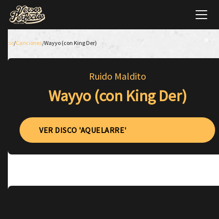
Inicio
/
Canciones
/
Wayyo (con King Der)
Ruido Maldito
Wayyo (con King Der)
VER DISCO 'AQUELARRE'