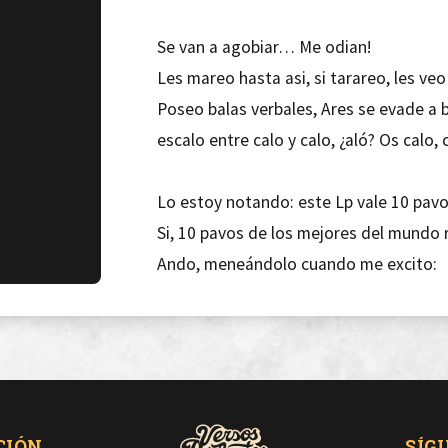
Se van a agobiar… Me odian!
Les mareo hasta asi, si tarareo, les veo
Poseo balas verbales, Ares se evade a 
escalo entre calo y calo, ¿aló? Os calo, 
Lo estoy notando: este Lp vale 10 pavo
Si, 10 pavos de los mejores del mundo
Ando, meneándolo cuando me excito:
Ruido Maldito, infinito, quito tu flow fi
caldo!
Soy un obús en loops,
acoplo rimas triples, en un plis te hacen
CIÓN
SÍG