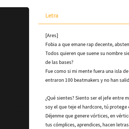
Letra
[Ares]
Fobia a que emane rap decente, abstent
Todos quieren que suene su nombre siem
de las bases?
Fue como si mi mente fuera una isla d
entraron 100 beatmakers y no han salid
¿Qué sientes? Siento ser el jefe entre 
ponible para
soy el que teje el hardcore, tú protege 
Déjenme que genere vórtices, en vértic
tus cómplices, aprendices, hacen letras 