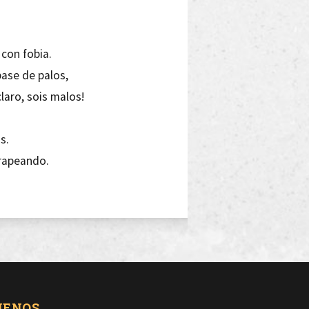
 con fobia.
base de palos,
claro, sois malos!
s.
 rapeando.
nito si grito y compito os hacéis
 ¡plas! Y no te cobro un plus!
UENOS