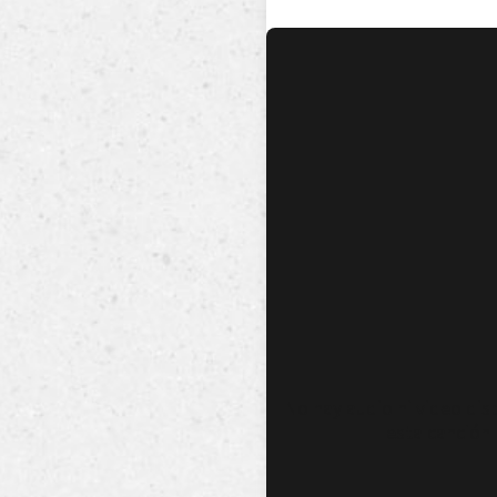
No hay audio ni video dis
esta canción