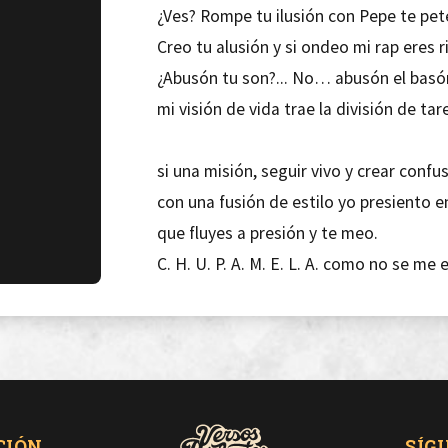
¿Ves? Rompe tu ilusión con Pepe te pet
Creo tu alusión y si ondeo mi rap eres r
¿Abusón tu son?... No… abusón el basó
mi visión de vida trae la división de ta
si una misión, seguir vivo y crear confu
con una fusión de estilo yo presiento e
que fluyes a presión y te meo.
C. H. U. P. A. M. E. L. A. como no se me
Me meto con los que van de tal, sin ser 
mi métrica esbelta es perfecta y detec
una estructura elemental, ya va, Ares 
mientras media España por muerto m
CIÓN
SÍG