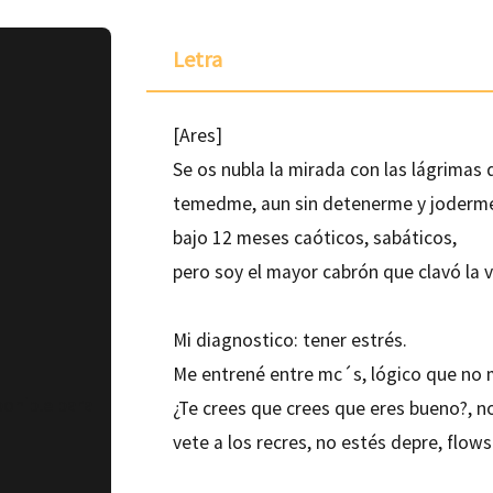
Letra
[Ares]
Se os nubla la mirada con las lágrimas 
temedme, aun sin detenerme y joderme
bajo 12 meses caóticos, sabáticos,
pero soy el mayor cabrón que clavó la v
Mi diagnostico: tener estrés.
Me entrené entre mc´s, lógico que no 
ponible para
¿Te crees que crees que eres bueno?, n
vete a los recres, no estés depre, flo