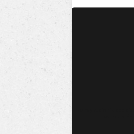
No hay audio ni video dis
esta canción