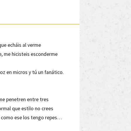
que echáis al verme
, me hicisteis esconderme
oz en micros y tú un fanático.
me penetren entre tres
ormal que estilo no crees
ws como ese los tengo repes…