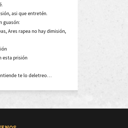
é.
isión, asi que entretén.
n guasón:
reas, Ares rapea no hay dimisión,
sión
n esta prisión
 entiende te lo deletreo…
tal, mi rap se inserta en tu despertar
ta
graba
e daba…
UENOS