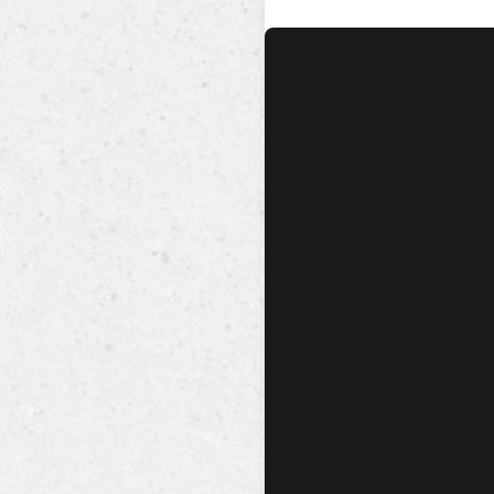
No hay audio ni video dis
esta canción