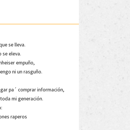
ue se lleva.
o se eleva.
enheiser empuño,
engo ni un rasguño.
pagar pa´ comprar información,
 toda mi generación.
o:
cones raperos