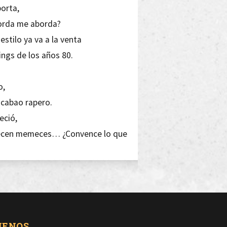
borta,
gorda me aborda?
estilo ya va a la venta
ngs de los años 80.
o,
acabao rapero.
eció,
mecen memeces… ¿Convence lo que
 la instrumental,
r no se va a atascar ni a cascar.
 paras,
UENOS