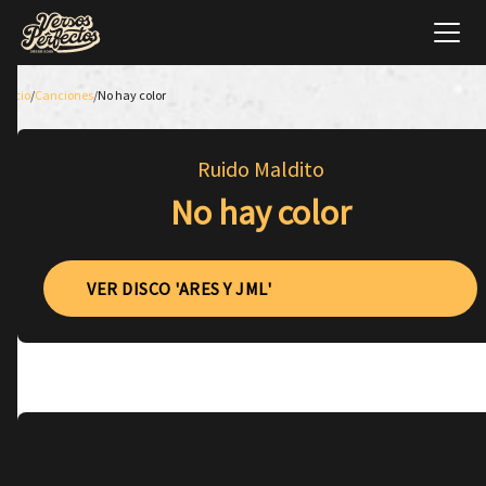
Inicio
/
Canciones
/
No hay color
Ruido Maldito
No hay color
VER DISCO 'ARES Y JML'