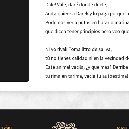
Dale! Vale, daré donde duele,
Anita quiere a Darek y lo paga porque 
Podemos ver a putas en horario matina
que dicen tener principios pero veo que 
Ni yo rival! Toma litro de saliva,
tú no tienes calidad ni en la vecindad d
Este animal vacila, ¿y que más? Derriba
tu rima en tarima, vacía tu autoestima!
Tu biografía es pésima, y tú lo proclam
paso del ajedrez ves, se me dan mejor
las camas, la rama, toma nota, mi ráfa
le pondrá un bozal a los ladridos de aqu
CIÓN
SÍG