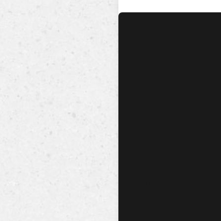
No hay audio ni video dis
esta canción