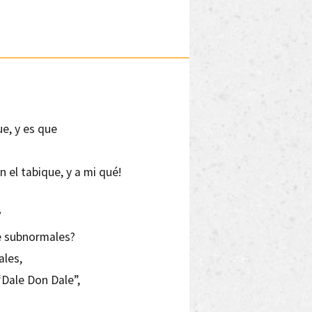
ue, y es que
 el tabique, y a mi qué!
?
de subnormales?
ales,
“Dale Don Dale”,