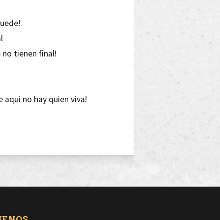
puede!
l
no tienen final!
e aqui no hay quien viva!
as
 las damas
ga
ellas fulanas...
UENOS