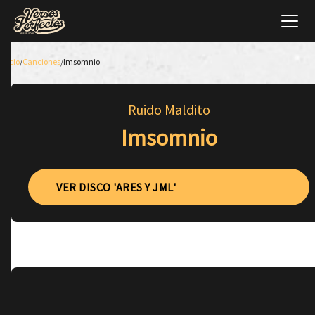
Inicio
/
Canciones
/
Imsomnio
Ruido Maldito
Imsomnio
VER DISCO 'ARES Y JML'