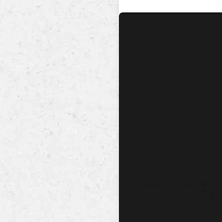
No hay audio ni video dis
esta canción