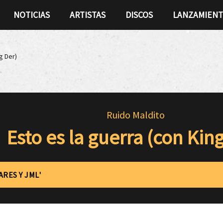
NOTICIAS
ARTISTAS
DISCOS
LANZAMIEN
g Der)
Ruido Maldito
Esto es la guerra (con Kin
ARES Y JML'