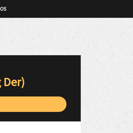
TOS
g Der)