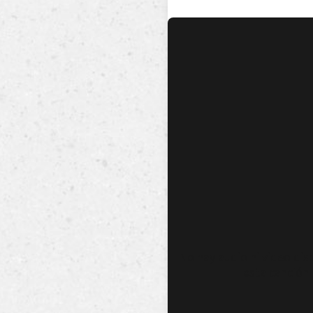
No hay audio ni video dis
esta canción