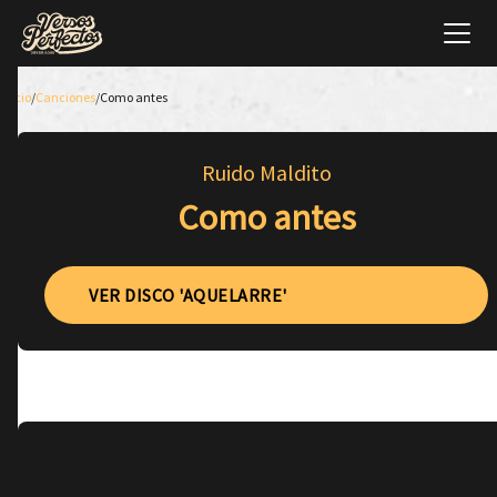
Inicio
/
Canciones
/
Como antes
Ruido Maldito
Como antes
VER DISCO 'AQUELARRE'