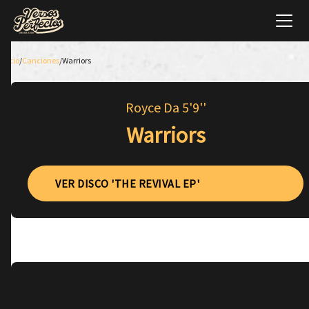
Inicio
/
Canciones
/
Warriors
Royce Da 5'9''
Warriors
VER DISCO 'THE REVIVAL EP'