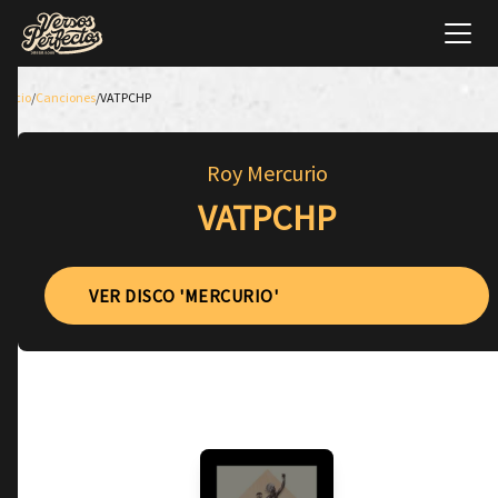
Inicio
/
Canciones
/
VATPCHP
Roy Mercurio
VATPCHP
VER DISCO 'MERCURIO'