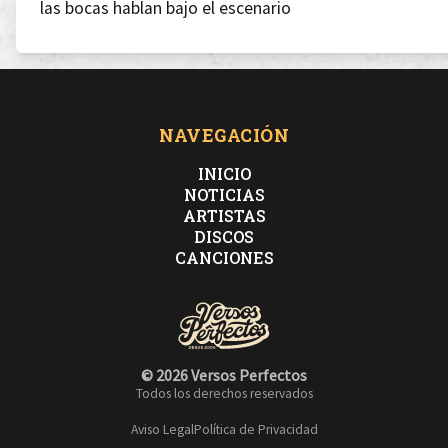
las bocas hablan bajo el escenario
Señalo al estadio y pregunto:
NAVEGACIÓN
INICIO
-¿Porqué es más fácil? ¿Porqué? estar con el diablo
NOTICIAS
ARTISTAS
DISCOS
Que de acuerdo con un movimiento tan minoritario
CANCIONES
© 2026 Versos Perfectos
Aquí nadie responde
Todos los derechos reservados
Aviso Legal
Política de Privacidad
es más fácil ser lapidario