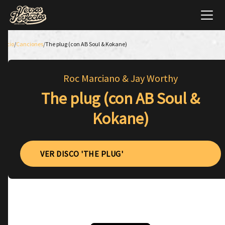
Inicio
/
Canciones
/
The plug (con AB Soul & Kokane)
Roc Marciano & Jay Worthy
The plug (con AB Soul &
Kokane)
VER DISCO 'THE PLUG'