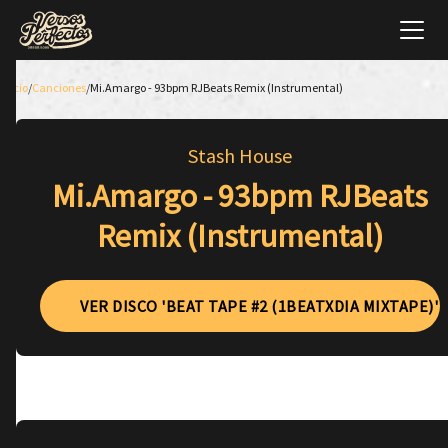
Inicio
/
Canciones
/
Mi.Amargo - 93bpm RJBeats Remix (Instrumental)
Stash House
Mi.Amargo - 93bpm RJBeats
Remix (Instrumental)
VER DISCO 'BEAT TAPE #2 (1BEATXDIA MIXTAPE)'