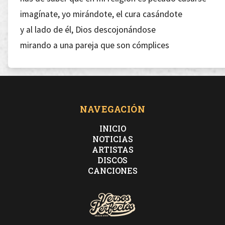
imagínate, yo mirándote, el cura casándote
y al lado de él, Dios descojonándose
mirando a una pareja que son cómplices
del autoengaño tomando una decisión precoz
en tu interior un parásito sin ombligo
que algún día maldirá su primer apellido
y acabará mal, metido en la droga
NAVEGACIÓN
por falta de afecto y ejemplo paternal
INICIO
amor y ocio, a-gobio, distinto prisma
NOTICIAS
ARTISTAS
somos novios y a veces te odio
DISCOS
porque te quiero más de lo que tú a ti misma
CANCIONES
y vestida eres tan compleja, como una de tus dudas
desnuda eres tan simple como simple es la emoción
no soy ese cabrón del que tú te enamoras