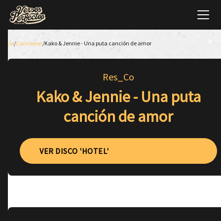
Inicio
/
Canciones
/
Kako & Jennie - Una puta canción de amor
Res_Co
Kako & Jennie - Una puta
canción de amor
VER DISCO 'HOTEL'