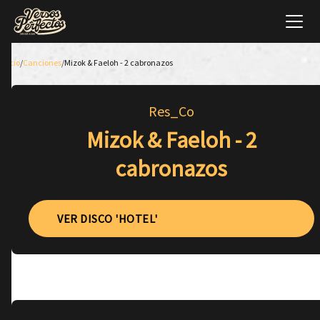
Inicio
/
Canciones
/
Mizok & Faeloh - 2 cabronazos
Res_Co
Mizok & Faeloh - 2
cabronazos
VER DISCO 'HOTEL'