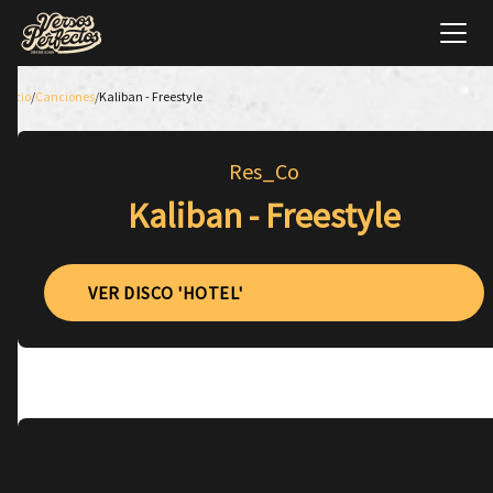
Inicio
/
Canciones
/
Kaliban - Freestyle
Res_Co
Kaliban - Freestyle
VER DISCO 'HOTEL'