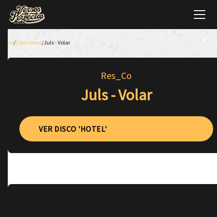
Inicio
/
Canciones
/
Juls - Volar
Res_Co
Juls - Volar
VER DISCO 'HOTEL'