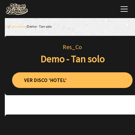
Inicio
/
Canciones
/
Demo - Tan solo
Res_Co
Demo - Tan solo
VER DISCO 'HOTEL'